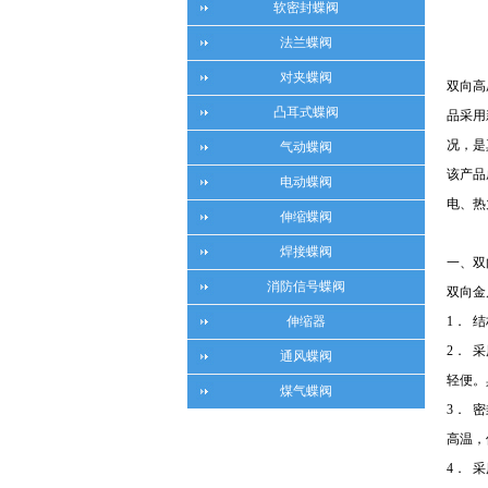
软密封蝶阀
法兰蝶阀
对夹蝶阀
双向高
凸耳式蝶阀
品采用
况，是
气动蝶阀
该产品
电动蝶阀
电、热
伸缩蝶阀
焊接蝶阀
一、双
消防信号蝶阀
双向金
伸缩器
1． 
2． 
通风蝶阀
轻便。
煤气蝶阀
3． 
高温，
4． 