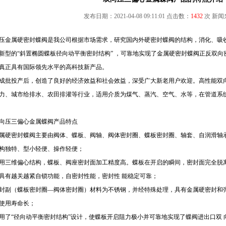
发布日期：2021-04-08 09:11:01 点击数：
1432
次
新闻
压金属硬密封蝶阀是我公司根据市场需求，研究国内外硬密封蝶阀的结构，消化、吸
新型的“斜置椭圆蝶板径向动平衡密封结构” ，可靠地实现了金属硬密封蝶阀正反双
真正具有国际领先水平的高科技新产品。
成批投产后，创造了良好的经济效益和社会效益，深受广大新老用户欢迎。高性能双
力、城市给排水、农田排灌等行业，适用介质为煤气、蒸汽、空气、水等，在管道系
向压三偏心金属蝶阀产品特点
属硬密封蝶阀主要由阀体、蝶板、阀轴、阀体密封圈、蝶板密封圈、轴套、自润滑轴
结构独特、型小轻便、操作轻便；
采用三维偏心结构，蝶板、阀座密封面加工精度高。蝶板在开启的瞬间，密封面完全脱
具有越关越紧自锁功能，自密封性能，密封性 能稳定可靠；
密封副（蝶板密封圈—阀体密封圈）材料为不锈钢，并经特殊处理，具有金属硬密封和
使用寿命长；
采用了“径向动平衡密封结构”设计，使蝶板开启阻力极小并可靠地实现了蝶阀进出口双