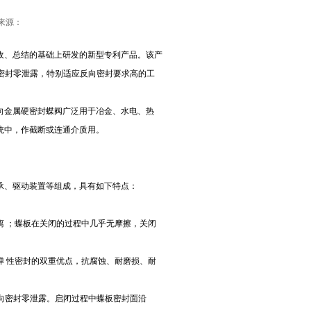
来源：
收、总结的基础上研发的新型专利产品。该产
向密封零泄露，特别适应反向密封要求高的工
向金属硬密封蝶阀广泛用于冶金、水电、热
统中，作截断或连通介质用。
承、驱动装置等组成，具有如下特点：
离 ；蝶板在关闭的过程中几乎无摩擦，关闭
弹 性密封的双重优点，抗腐蚀、耐磨损、耐
 向密封零泄露。启闭过程中蝶板密封面沿